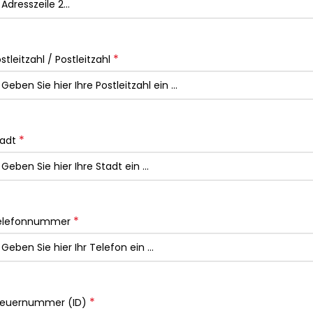
*
stleitzahl / Postleitzahl
*
tadt
*
elefonnummer
*
teuernummer (ID)