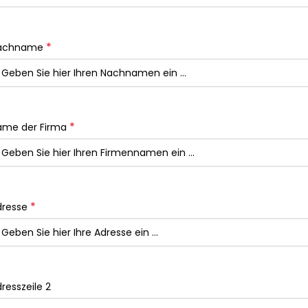
*
achname
*
ame der Firma
*
dresse
resszeile 2