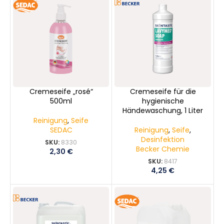
Cremeseife „rosé“
Cremeseife für die
500ml
hygienische
Händewaschung, 1 Liter
Reinigung
,
Seife
SEDAC
Reinigung
,
Seife
,
Desinfektion
SKU:
8330
Becker Chemie
2,30
€
SKU:
8417
4,25
€