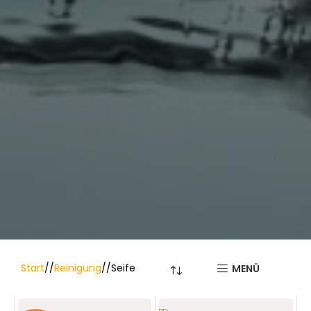
Start
/
Reinigung
/
Seife
MENÜ