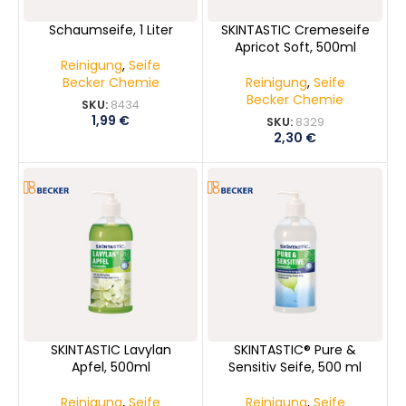
Schaumseife, 1 Liter
SKINTASTIC Cremeseife
Apricot Soft, 500ml
Reinigung
,
Seife
Becker Chemie
Reinigung
,
Seife
Becker Chemie
SKU:
8434
1,99
€
SKU:
8329
2,30
€
SKINTASTIC Lavylan
SKINTASTIC® Pure &
Apfel, 500ml
Sensitiv Seife, 500 ml
Reinigung
,
Seife
Reinigung
,
Seife