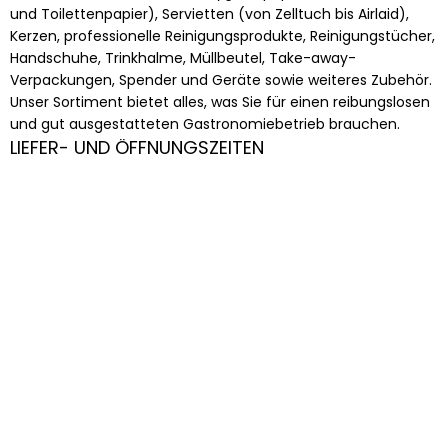
und Toilettenpapier), Servietten (von Zelltuch bis Airlaid),
Kerzen, professionelle Reinigungsprodukte, Reinigungstücher,
Handschuhe, Trinkhalme, Müllbeutel, Take-away-
Verpackungen, Spender und Geräte sowie weiteres Zubehör.
Unser Sortiment bietet alles, was Sie für einen reibungslosen
und gut ausgestatteten Gastronomiebetrieb brauchen.
LIEFER- UND ÖFFNUNGSZEITEN
Unsere Öffnungszeiten sind von Montag bis Freitag, 09:00 bis
16:30 Uhr. Bestellungen, die
bis 09:00 Uhr am gleichen Tag
eingehen, können auf Wunsch noch am selben Tag geliefert
werden.
QUALITÄT DIE ÜBERZEUGT
Wir haben den Fokus auf Produkte mit einem
ausgezeichneten Preis- Leistungsverhältnis gelegt.
Außerdem können wir Ihnen, in allen Bereichen, jeder Zeit
Alternativen anbieten, die zu Ihren individuellen Ansprüchen
passt. Auch Sonderwünsche sind für uns kein Problem.
VERSAND
Wir bieten kostenlosen Versand in Berlin und ermöglichen