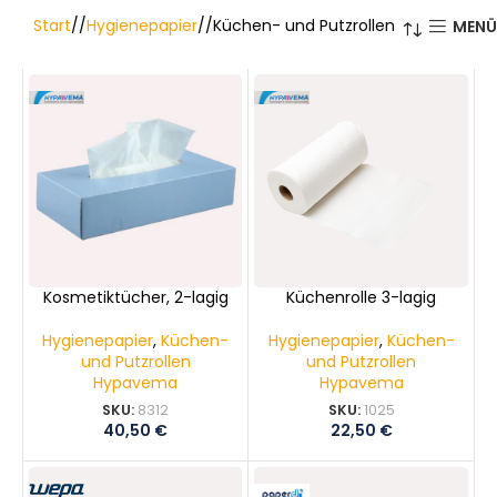
Start
/
Hygienepapier
/
Küchen- und Putzrollen
MEN
Kosmetiktücher, 2-lagig
Küchenrolle 3-lagig
Hygienepapier
,
Küchen-
Hygienepapier
,
Küchen-
und Putzrollen
und Putzrollen
Hypavema
Hypavema
SKU:
8312
SKU:
1025
40,50
€
22,50
€