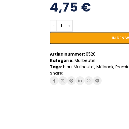
4,75
€
IN DEN 
Artikelnummer:
8520
Kategorie:
Müllbeutel
Tags:
blau
,
Müllbeutel
,
Müllsack
,
Premi
Share: