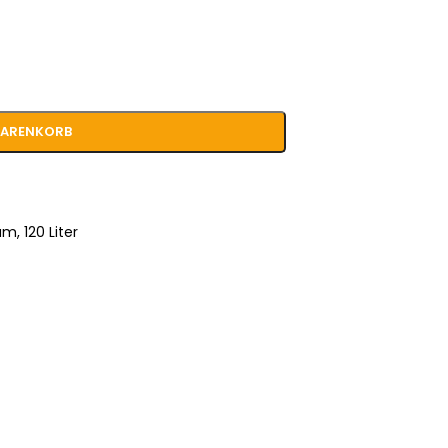
WARENKORB
um
,
120 Liter