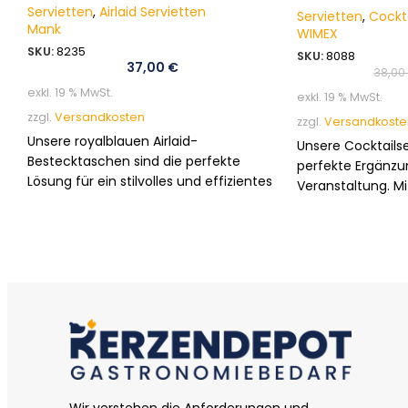
Servietten
,
Airlaid Servietten
Servietten
,
Cockta
Mank
WIMEX
SKU:
8235
SKU:
8088
37,00
€
38,0
exkl. 19 % MwSt.
exkl. 19 % MwSt.
zzgl.
Versandkosten
zzgl.
Versandkoste
Unsere royalblauen Airlaid-
Unsere Cocktailse
Bestecktaschen sind die perfekte
perfekte Ergänzu
Lösung für ein stilvolles und effizientes
Veranstaltung. Mi
Mise-en-place in Gastronomie,
und einer Vielzah
Hotellerie und bei besonderen
Farben verleihen
Anlässen.
eine stilvolle Not
und leicht entsor