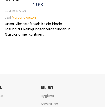
SKU:
7136
4,95
€
exkl. 19 % MwSt.
zzgl.
Versandkosten
Unser Vliessstofftuch ist die ideale
Lösung für Reinigungsanforderungen in
Gastronomie, Kantinen,
Patientenzimmern und überall dort, wo
gewischt werden muss. Als wahres
Allroundtuch bietet es eine
hervorragende Alternative zur
Küchenrolle und anderen Lappen. Mit
seinen verschiedenen Farboptionen
lässt es sich optimal für spezifische
Arbeits- und Anwendungsbereiche
einteilen.
NÜ
BELIEBT
me
Hygiene
Servietten