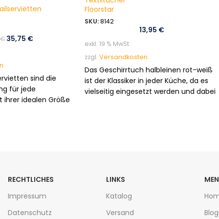
Textiltücher
ilservietten
Floorstar
SKU:
8142
13,95
€
35,75
€
0
€
exkl. 19 % MwSt.
zzgl.
Versandkosten
n
Das Geschirrtuch halbleinen rot-weiß
rvietten sind die
ist der Klassiker in jeder Küche, da es
ng für jede
vielseitig eingesetzt werden und dabei
t ihrer idealen Größe
fusselfrei ist.
l von verfügbaren
 sie jedem Getränk
e. Praktisch verpackt
gbar.
RECHTLICHES
LINKS
ME
Impressum
Katalog
Ho
Datenschutz
Versand
Blog