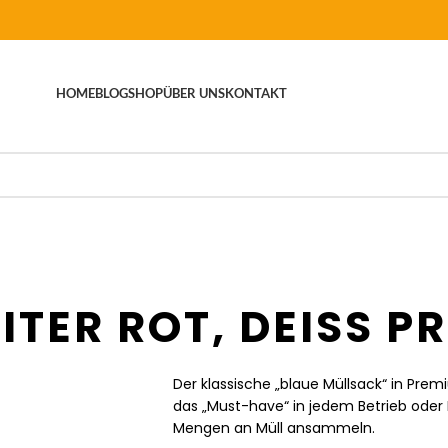
HOME
BLOG
SHOP
ÜBER UNS
KONTAKT
ITER ROT, DEISS 
Der klassische „blaue Müllsack“ in Prem
das „Must-have“ in jedem Betrieb oder E
Mengen an Müll ansammeln.