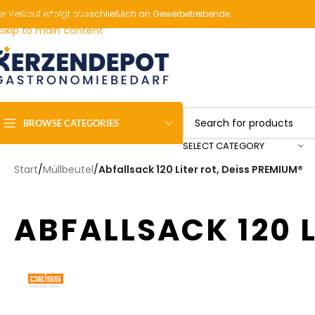
er Verkauf erfolgt ausschließlich an Gewerbetreibende.
Skip to navigation
Skip to main content
BROWSE CATEGORIES
SELECT CATEGORY
Start
/
Müllbeutel
/
Abfallsack 120 Liter rot, Deiss PREMIUM®
ABFALLSACK 120 L