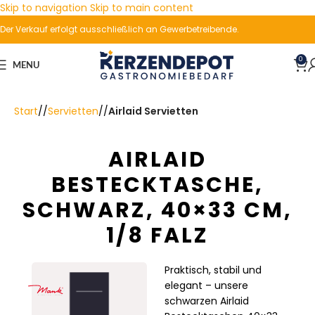
Skip to navigation
Skip to main content
Der Verkauf erfolgt ausschließlich an Gewerbetreibende.
0
MENU
Start
/
Servietten
/
Airlaid Servietten
AIRLAID
BESTECKTASCHE,
SCHWARZ, 40×33 CM,
1/8 FALZ
Praktisch, stabil und
elegant – unsere
schwarzen Airlaid