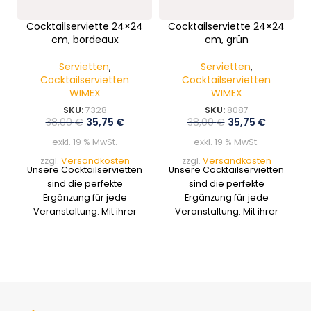
Cocktailserviette 24×24
Cocktailserviette 24×24
cm, bordeaux
cm, grün
Servietten
,
Servietten
,
Cocktailservietten
Cocktailservietten
WIMEX
WIMEX
SKU:
7328
SKU:
8087
38,00
€
35,75
€
38,00
€
35,75
€
exkl. 19 % MwSt.
exkl. 19 % MwSt.
zzgl.
Versandkosten
zzgl.
Versandkosten
Unsere Cocktailservietten
Unsere Cocktailservietten
sind die perfekte
sind die perfekte
Ergänzung für jede
Ergänzung für jede
Veranstaltung. Mit ihrer
Veranstaltung. Mit ihrer
idealen Größe und einer
idealen Größe und einer
Vielzahl von verfügbaren
Vielzahl von verfügbaren
Farben verleihen sie
Farben verleihen sie
jedem Getränk eine
jedem Getränk eine
stilvolle Note. Praktisch
stilvolle Note. Praktisch
verpackt und leicht
verpackt und leicht
entsorgbar.
entsorgbar.