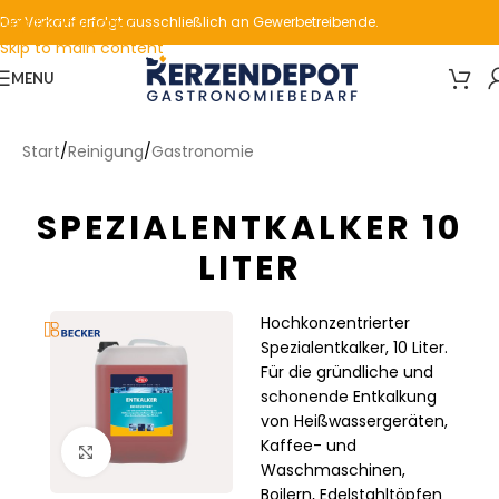
Skip to navigation
Der Verkauf erfolgt ausschließlich an Gewerbetreibende.
Skip to main content
MENU
Start
/
Reinigung
/
Gastronomie
SPEZIALENTKALKER 10
LITER
Hochkonzentrierter
Spezialentkalker, 10 Liter.
Für die gründliche und
schonende Entkalkung
von Heißwassergeräten,
Kaffee- und
Click to enlarge
Waschmaschinen,
Boilern, Edelstahltöpfen