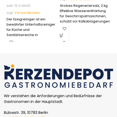
ex
Grobes Regeneriersalz, 2 kg.
exkl. 19 % MwSt.
zz
Effektive Wasserenthärtung
zzgl.
Versandkosten
Ho
für Geschirrspülmaschinen,
Der Essigreiniger ist ein
fü
schützt vor Kalkablagerungen
bewährter Unterhaltsreiniger
An
und optimiert die
für Küche und
Ef
Reinigungsleistung. Geeignet
Sanitärbereiche in
Ha
für alle Reinigungssysteme.
Gastronomie und Hotellerie.
Ve
Er entfernt Kalkablagerungen,
ta
Seifenreste und
au
Wasserflecken zuverlässig
ge
und materialschonend.
Wir verstehen die Anforderungen und Bedürfnisse der
Gastronomen in der Hauptstadt.
Bülowstr. 39, 10783 Berlin