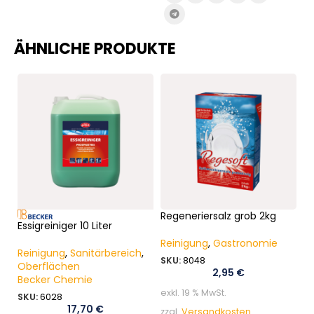
ÄHNLICHE PRODUKTE
Regeneriersalz grob 2kg
Essigreiniger 10 Liter
Ro
Reinigung
,
Gastronomie
Reinigung
,
Sanitärbereich
,
R
SKU:
8048
Oberflächen
B
2,95
€
Becker Chemie
S
exkl. 19 % MwSt.
SKU:
6028
17,70
€
zzgl.
Versandkosten