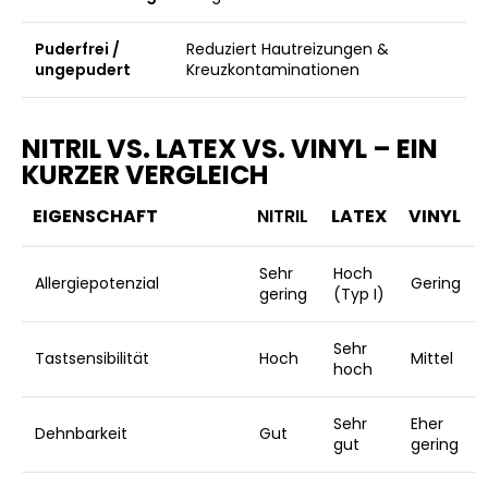
Puderfrei /
Reduziert Hautreizungen &
ungepudert
Kreuzkontaminationen
NITRIL VS. LATEX VS. VINYL – EIN
KURZER VERGLEICH
EIGENSCHAFT
NITRIL
LATEX
VINYL
Sehr
Hoch
Allergiepotenzial
Gering
gering
(Typ I)
Sehr
Tastsensibilität
Hoch
Mittel
hoch
Sehr
Eher
Dehnbarkeit
Gut
gut
gering