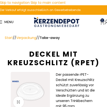
Skip to navigation
Skip to main content
Der Verkauf erfolgt ausschließlich an Gewerbetreibende.
0
MENU
Start
/
Verpackung
/
Take-away
DECKEL MIT
KREUZSCHLITZ (RPET)
Der passende rPET-
Deckel mit Kreuzschlitz
schützt zuverlässig vor
Verschütten und ist die
ideale Ergänzung zu
unseren Trinkbechern
Click to enlarge
mit 95 mm