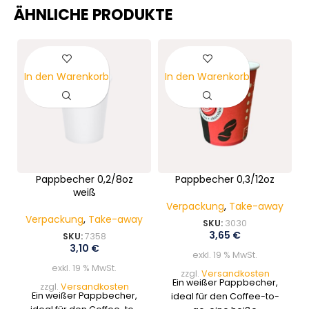
ÄHNLICHE PRODUKTE
In den Warenkorb
In den Warenkorb
Pappbecher 0,2/8oz
Pappbecher 0,3/12oz
weiß
Verpackung
,
Take-away
Verpackung
,
Take-away
SKU:
3030
3,65
€
SKU:
7358
3,10
€
exkl. 19 % MwSt.
exkl. 19 % MwSt.
zzgl.
Versandkosten
Ein weißer Pappbecher,
zzgl.
Versandkosten
Ein weißer Pappbecher,
ideal für den Coffee-to-