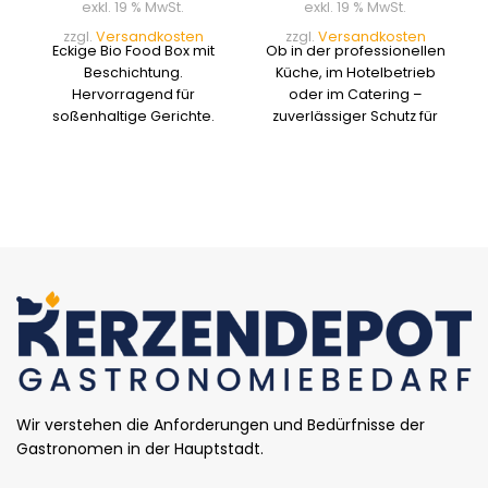
exkl. 19 % MwSt.
exkl. 19 % MwSt.
zzgl.
Versandkosten
zzgl.
Versandkosten
Eckige Bio Food Box mit
Ob in der professionellen
Beschichtung.
Küche, im Hotelbetrieb
Hervorragend für
oder im Catering –
soßenhaltige Gerichte.
zuverlässiger Schutz für
Lebensmittel ist ein Muss.
Diese Frischhaltefolie
bietet eine einfache,
hygienische Lösung für
den täglichen Einsatz.
Wir verstehen die Anforderungen und Bedürfnisse der
Gastronomen in der Hauptstadt.