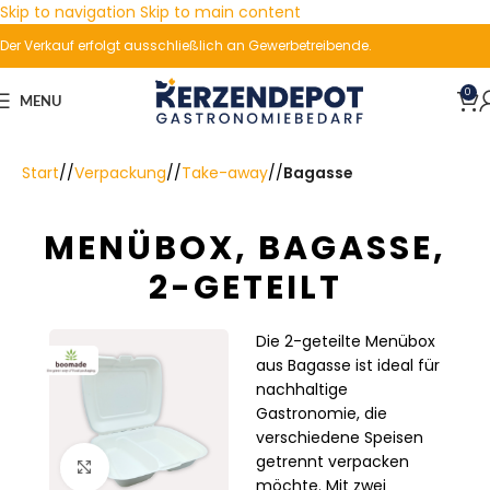
Skip to navigation
Skip to main content
Der Verkauf erfolgt ausschließlich an Gewerbetreibende.
0
MENU
Start
/
Verpackung
/
Take-away
/
Bagasse
MENÜBOX, BAGASSE,
2-GETEILT
Die 2-geteilte Menübox
aus Bagasse ist ideal für
nachhaltige
Gastronomie, die
verschiedene Speisen
getrennt verpacken
Click to enlarge
möchte. Mit zwei