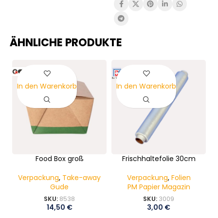
ÄHNLICHE PRODUKTE
In den Warenkorb
In den Warenkorb
Food Box groß
Frischhaltefolie 30cm
Verpackung
,
Take-away
Verpackung
,
Folien
Gude
PM Papier Magazin
SKU:
8538
SKU:
3009
14,50
€
3,00
€