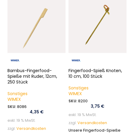
So
1
Bambus-Fingerfood-
Fingerfood-Spieß Knoten,
So
Spieße mit Ruder, 12cm,
10 cm, 100 Stück
S
250 Stück
Sonstiges
Sonstiges
WIMEX
ex
WIMEX
SKU:
8200
zz
3,75
€
SKU:
8086
Di
4,35
€
exkl. 19 % MwSt.
ei
exkl. 19 % MwSt.
un
zzgl.
Versandkosten
zzgl.
Versandkosten
Unsere Fingerfood-Spieße