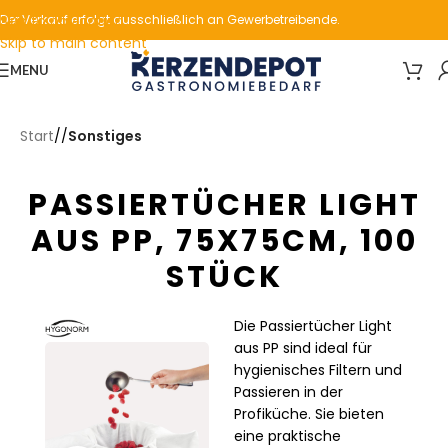
Skip to navigation
Der Verkauf erfolgt ausschließlich an Gewerbetreibende.
Skip to main content
MENU
Start
/
Sonstiges
PASSIERTÜCHER LIGHT
AUS PP, 75X75CM, 100
STÜCK
Die Passiertücher Light
aus PP sind ideal für
hygienisches Filtern und
Passieren in der
Profiküche. Sie bieten
eine praktische