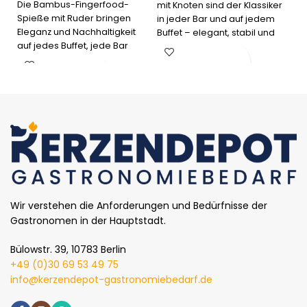
Die Bambus-Fingerfood-
mit Knoten sind der Klassiker
Spieße mit Ruder bringen
in jeder Bar und auf jedem
Eleganz und Nachhaltigkeit
Buffet – elegant, stabil und
auf jedes Buffet, jede Bar
umweltfreundlich.
oder jedes Event. Perfekt für
In den Warenkorb
kleine Snacks, Cocktails und
In den Warenkorb
Häppchen.
Wir verstehen die Anforderungen und Bedürfnisse der
Gastronomen in der Hauptstadt.
Bülowstr. 39, 10783 Berlin
+49 (0)30 69 53 49 75
info@kerzendepot-gastronomiebedarf.de