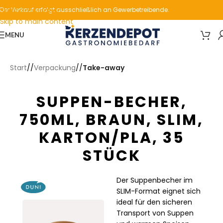
Skip to navigation
Der Verkauf erfolgt ausschließlich an Gewerbetreibende.
Skip to main content
MENU
Start
/
Verpackung
/
Take-away
SUPPEN-BECHER,
750ML, BRAUN, SLIM,
KARTON/PLA, 35
STÜCK
Der Suppenbecher im
SLIM-Format eignet sich
ideal für den sicheren
Transport von Suppen