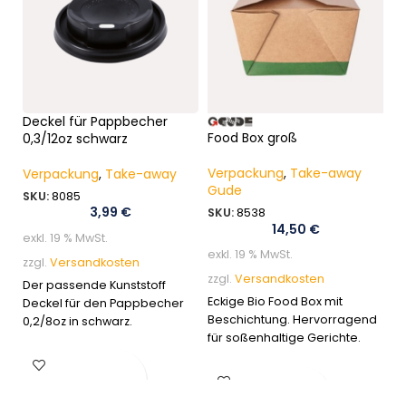
Deckel für Pappbecher
H
Food Box groß
0,3/12oz schwarz
V
Verpackung
,
Take-away
Verpackung
,
Take-away
S
Gude
SKU:
8085
3,99
€
SKU:
8538
ex
14,50
€
exkl. 19 % MwSt.
zz
exkl. 19 % MwSt.
zzgl.
Versandkosten
Un
zzgl.
Versandkosten
Der passende Kunststoff
id
Eckige Bio Food Box mit
Deckel für den Pappbecher
Ta
Beschichtung. Hervorragend
0,2/8oz in schwarz.
Pi
für soßenhaltige Gerichte.
Ve
be
In den Warenkorb